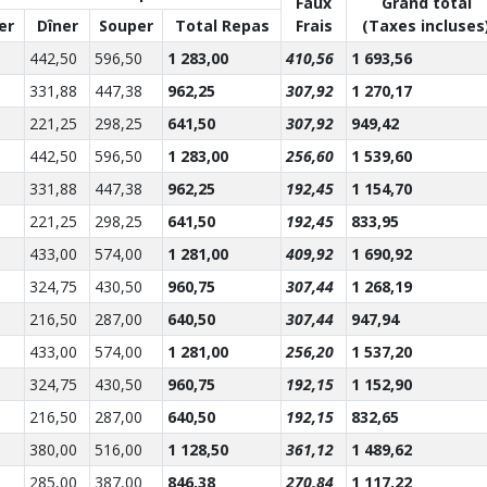
Faux
Grand total
er
Dîner
Souper
Total Repas
Frais
(Taxes incluses
442,50
596,50
1 283,00
410,56
1 693,56
331,88
447,38
962,25
307,92
1 270,17
221,25
298,25
641,50
307,92
949,42
442,50
596,50
1 283,00
256,60
1 539,60
331,88
447,38
962,25
192,45
1 154,70
221,25
298,25
641,50
192,45
833,95
433,00
574,00
1 281,00
409,92
1 690,92
324,75
430,50
960,75
307,44
1 268,19
216,50
287,00
640,50
307,44
947,94
433,00
574,00
1 281,00
256,20
1 537,20
324,75
430,50
960,75
192,15
1 152,90
216,50
287,00
640,50
192,15
832,65
380,00
516,00
1 128,50
361,12
1 489,62
285,00
387,00
846,38
270,84
1 117,22