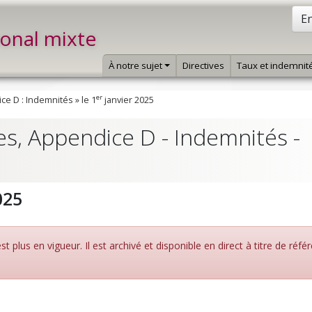
En
ional mixte
À notre sujet
Directives
Taux et indemnit
er
ce D : Indemnités
»
le 1
janvier 2025
es, Appendice D - Indemnités -
025
 plus en vigueur. Il est archivé et disponible en direct à titre de réfé