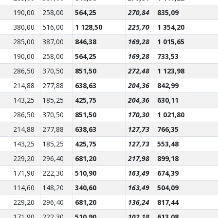
190,00
258,00
564,25
270,84
835,09
380,00
516,00
1 128,50
225,70
1 354,20
285,00
387,00
846,38
169,28
1 015,65
190,00
258,00
564,25
169,28
733,53
286,50
370,50
851,50
272,48
1 123,98
214,88
277,88
638,63
204,36
842,99
143,25
185,25
425,75
204,36
630,11
286,50
370,50
851,50
170,30
1 021,80
214,88
277,88
638,63
127,73
766,35
143,25
185,25
425,75
127,73
553,48
229,20
296,40
681,20
217,98
899,18
171,90
222,30
510,90
163,49
674,39
114,60
148,20
340,60
163,49
504,09
229,20
296,40
681,20
136,24
817,44
171,90
222,30
510,90
102,18
613,08