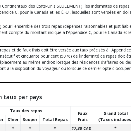
ts Continentaux des États-Unis SEULEMENT), les indemnités de repas 
ppendice C, pour le Canada et les É.-U., lesquelles sont versées en doll
*) pour l'ensemble des trois repas (dépenses raisonnables et justifiabl
ennent compte du montant indiqué à l'Appendice C, pour le Canada et le
repas et de faux frais doit être versée aux taux précisés à l'Appendic
consécutif et cinquante pour cent (50 %) de l’indemnité de repas doit êt
 déplacement au même endroit lorsque des résidences d'affaires ou de
sont à la disposition du voyageur ou lorsque ce dernier opte d'occuper
n taux par pays
Taux des repas
Faux
Grand total
er
Dîner
Souper
Total Repas
Frais
(Taxes incluses
*
*
*
17,30 CAD
*