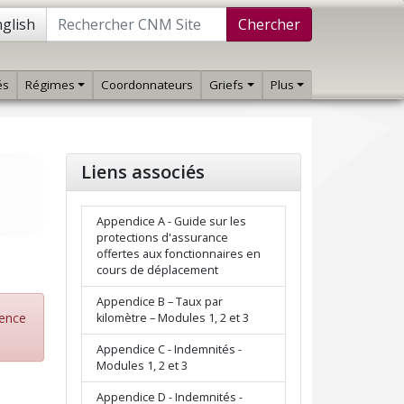
glish
Chercher
és
Régimes
Coordonnateurs
Griefs
Plus
Liens associés
Appendice A - Guide sur les
protections d'assurance
offertes aux fonctionnaires en
cours de déplacement
Appendice B – Taux par
rence
kilomètre – Modules 1, 2 et 3
Appendice C - Indemnités -
Modules 1, 2 et 3
Appendice D - Indemnités -