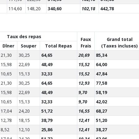
114,60
148,20
340,60
102,18
442,78
Taux des repas
Faux
Grand total
Dîner
Souper
Total Repas
Frais
(Taxes incluses)
21,30
30,25
64,65
20,69
85,34
15,98
22,69
48,49
15,52
64,00
10,65
15,13
32,33
15,52
47,84
21,30
30,25
64,65
12,93
77,58
15,98
22,69
48,49
9,70
58,19
10,65
15,13
32,33
9,70
42,02
17,04
24,20
51,72
16,55
68,27
12,78
18,15
38,79
12,41
51,20
8,52
12,10
25,86
12,41
38,27
17,04
24,20
51,72
10,34
62,06