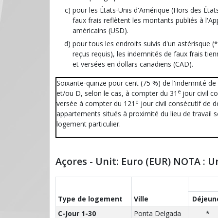
pour les États-Unis d'Amérique (Hors des Éta
faux frais reflètent les montants publiés à l'A
américains (USD).
pour tous les endroits suivis d'un astérisque (
reçus requis), les indemnités de faux frais ti
et versées en dollars canadiens (CAD).
Soixante-quinze pour cent (75 %) de l'indemnité de 
e
et/ou D, selon le cas, à compter du 31
jour civil 
e
versée à compter du 121
jour civil consécutif de
appartements situés à proximité du lieu de travail 
logement particulier.
Açores - Unit: Euro (EUR) NOTA : U
Type de logement
Ville
Déjeun
C-Jour 1-30
Ponta Delgada
*