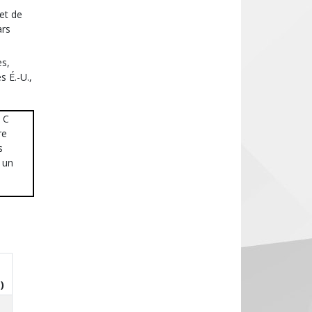
et de
ars
es,
s É.-U.,
e C
re
s
 un
)