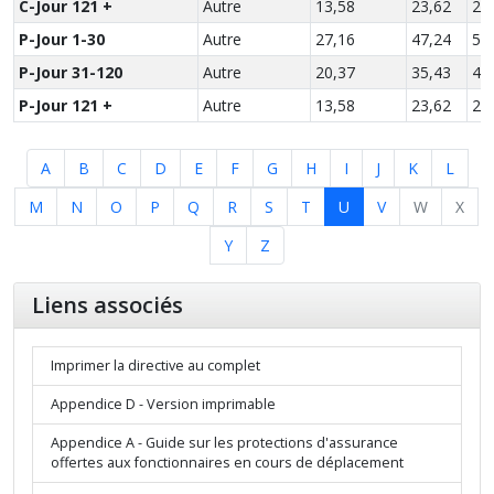
C-Jour 121 +
Autre
13,58
23,62
27
P-Jour 1-30
Autre
27,16
47,24
55
P-Jour 31-120
Autre
20,37
35,43
41
P-Jour 121 +
Autre
13,58
23,62
27
A
B
C
D
E
F
G
H
I
J
K
L
M
N
O
P
Q
R
S
T
U
V
W
X
Y
Z
Liens associés
Imprimer la directive au complet
Appendice D - Version imprimable
Appendice A - Guide sur les protections d'assurance
offertes aux fonctionnaires en cours de déplacement