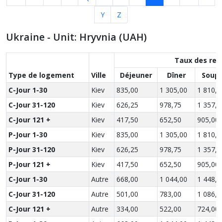
Y
Z
Ukraine - Unit: Hryvnia (UAH)
Taux des rep
Type de logement
Ville
Déjeuner
Dîner
Soup
C-Jour 1-30
Kiev
835,00
1 305,00
1 810,0
C-Jour 31-120
Kiev
626,25
978,75
1 357,5
C-Jour 121 +
Kiev
417,50
652,50
905,00
P-Jour 1-30
Kiev
835,00
1 305,00
1 810,0
P-Jour 31-120
Kiev
626,25
978,75
1 357,5
P-Jour 121 +
Kiev
417,50
652,50
905,00
C-Jour 1-30
Autre
668,00
1 044,00
1 448,0
C-Jour 31-120
Autre
501,00
783,00
1 086,0
C-Jour 121 +
Autre
334,00
522,00
724,00