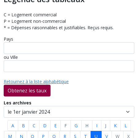
C = Logement commercial
P = Logement non-commercial
* = Dépenses raisonnables et justifiables. Reçus requis.
Pays
ou Ville
Retournez à la liste alphabétique
Obtenez les taux
Les archives
A
B
C
D
E
F
G
H
I
J
K
L
M
N
O
P
Q
R
S
T
U
V
W
X