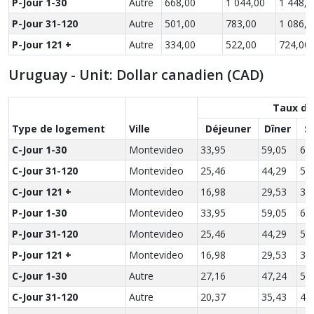
P-Jour 1-30
Autre
668,00
1 044,00
1 448,0
P-Jour 31-120
Autre
501,00
783,00
1 086,0
P-Jour 121 +
Autre
334,00
522,00
724,00
Uruguay - Unit: Dollar canadien (CAD)
Taux de
Type de logement
Ville
Déjeuner
Dîner
S
C-Jour 1-30
Montevideo
33,95
59,05
69
C-Jour 31-120
Montevideo
25,46
44,29
52
C-Jour 121 +
Montevideo
16,98
29,53
34
P-Jour 1-30
Montevideo
33,95
59,05
69
P-Jour 31-120
Montevideo
25,46
44,29
52
P-Jour 121 +
Montevideo
16,98
29,53
34
C-Jour 1-30
Autre
27,16
47,24
55
C-Jour 31-120
Autre
20,37
35,43
41