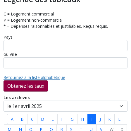
C = Logement commercial
P = Logement non-commercial
* = Dépenses raisonnables et justifiables. Reçus requis.
Pays
ou Ville
Retournez à la liste alphabétique
Obtenez les taux
Les archives
A
B
C
D
E
F
G
H
I
J
K
L
M
N
O
P
Q
R
S
T
U
V
W
X