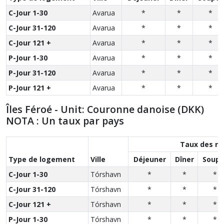
C-Jour 1-30
Avarua
*
*
*
C-Jour 31-120
Avarua
*
*
*
C-Jour 121 +
Avarua
*
*
*
P-Jour 1-30
Avarua
*
*
*
P-Jour 31-120
Avarua
*
*
*
P-Jour 121 +
Avarua
*
*
*
Îles Féroé - Unit: Couronne danoise (DKK)
NOTA : Un taux par pays
Taux des re
Type de logement
Ville
Déjeuner
Dîner
Soupe
C-Jour 1-30
Tórshavn
*
*
*
C-Jour 31-120
Tórshavn
*
*
*
C-Jour 121 +
Tórshavn
*
*
*
P-Jour 1-30
Tórshavn
*
*
*