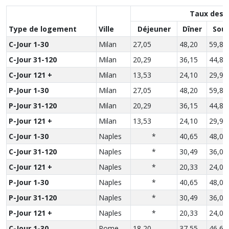
Taux des 
Type de logement
Ville
Déjeuner
Dîner
Sou
C-Jour 1-30
Milan
27,05
48,20
59,85
C-Jour 31-120
Milan
20,29
36,15
44,89
C-Jour 121 +
Milan
13,53
24,10
29,93
P-Jour 1-30
Milan
27,05
48,20
59,85
P-Jour 31-120
Milan
20,29
36,15
44,89
P-Jour 121 +
Milan
13,53
24,10
29,93
C-Jour 1-30
Naples
*
40,65
48,00
C-Jour 31-120
Naples
*
30,49
36,00
C-Jour 121 +
Naples
*
20,33
24,00
P-Jour 1-30
Naples
*
40,65
48,00
P-Jour 31-120
Naples
*
30,49
36,00
P-Jour 121 +
Naples
*
20,33
24,00
C-Jour 1-30
Rome
18,20
37,55
46,65