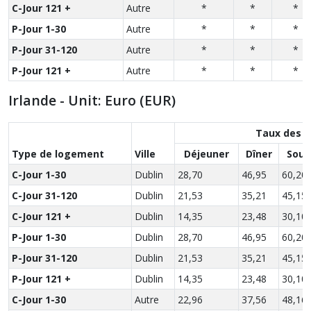
C-Jour 121 +
Autre
*
*
*
P-Jour 1-30
Autre
*
*
*
P-Jour 31-120
Autre
*
*
*
P-Jour 121 +
Autre
*
*
*
Irlande - Unit: Euro (EUR)
Taux des r
Type de logement
Ville
Déjeuner
Dîner
Soup
C-Jour 1-30
Dublin
28,70
46,95
60,20
C-Jour 31-120
Dublin
21,53
35,21
45,15
C-Jour 121 +
Dublin
14,35
23,48
30,10
P-Jour 1-30
Dublin
28,70
46,95
60,20
P-Jour 31-120
Dublin
21,53
35,21
45,15
P-Jour 121 +
Dublin
14,35
23,48
30,10
C-Jour 1-30
Autre
22,96
37,56
48,16