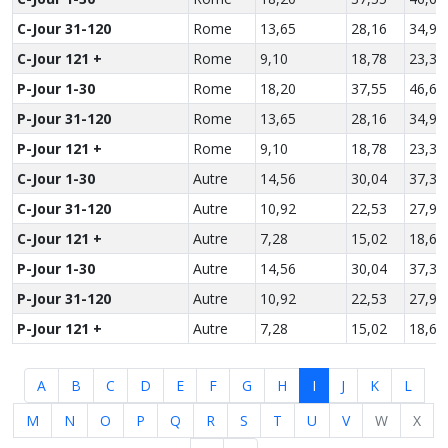
C-Jour 31-120
Rome
13,65
28,16
34,99
C-Jour 121 +
Rome
9,10
18,78
23,33
P-Jour 1-30
Rome
18,20
37,55
46,65
P-Jour 31-120
Rome
13,65
28,16
34,99
P-Jour 121 +
Rome
9,10
18,78
23,33
C-Jour 1-30
Autre
14,56
30,04
37,32
C-Jour 31-120
Autre
10,92
22,53
27,99
C-Jour 121 +
Autre
7,28
15,02
18,66
P-Jour 1-30
Autre
14,56
30,04
37,32
P-Jour 31-120
Autre
10,92
22,53
27,99
P-Jour 121 +
Autre
7,28
15,02
18,66
A
B
C
D
E
F
G
H
I
J
K
L
M
N
O
P
Q
R
S
T
U
V
W
X