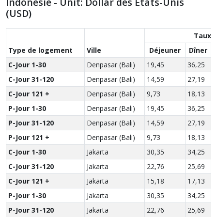
Indonésie - Unit: Dollar des États-Unis
(USD)
Taux d
Type de logement
Ville
Déjeuner
Dîner
C-Jour 1-30
Denpasar (Bali)
19,45
36,25
4
C-Jour 31-120
Denpasar (Bali)
14,59
27,19
3
C-Jour 121 +
Denpasar (Bali)
9,73
18,13
2
P-Jour 1-30
Denpasar (Bali)
19,45
36,25
4
P-Jour 31-120
Denpasar (Bali)
14,59
27,19
3
P-Jour 121 +
Denpasar (Bali)
9,73
18,13
2
C-Jour 1-30
Jakarta
30,35
34,25
4
C-Jour 31-120
Jakarta
22,76
25,69
3
C-Jour 121 +
Jakarta
15,18
17,13
2
P-Jour 1-30
Jakarta
30,35
34,25
4
P-Jour 31-120
Jakarta
22,76
25,69
3