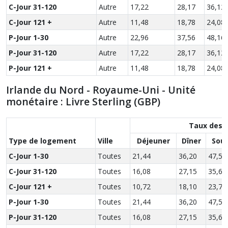
C-Jour 31-120
Autre
17,22
28,17
36,12
C-Jour 121 +
Autre
11,48
18,78
24,08
P-Jour 1-30
Autre
22,96
37,56
48,16
P-Jour 31-120
Autre
17,22
28,17
36,12
P-Jour 121 +
Autre
11,48
18,78
24,08
Irlande du Nord - Royaume-Uni - Unité
monétaire : Livre Sterling (GBP)
Taux des 
Type de logement
Ville
Déjeuner
Dîner
Sou
C-Jour 1-30
Toutes
21,44
36,20
47,52
C-Jour 31-120
Toutes
16,08
27,15
35,64
C-Jour 121 +
Toutes
10,72
18,10
23,76
P-Jour 1-30
Toutes
21,44
36,20
47,52
P-Jour 31-120
Toutes
16,08
27,15
35,64