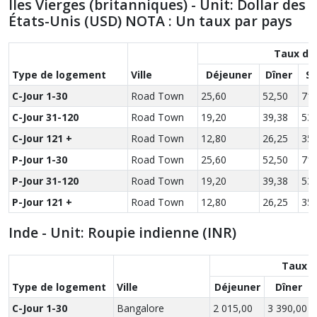
Îles Vierges (britanniques) - Unit: Dollar des
États-Unis (USD) NOTA : Un taux par pays
Taux de
Type de logement
Ville
Déjeuner
Dîner
S
C-Jour 1-30
Road Town
25,60
52,50
71,
C-Jour 31-120
Road Town
19,20
39,38
53,
C-Jour 121 +
Road Town
12,80
26,25
35,
P-Jour 1-30
Road Town
25,60
52,50
71,
P-Jour 31-120
Road Town
19,20
39,38
53,
P-Jour 121 +
Road Town
12,80
26,25
35,
Inde - Unit: Roupie indienne (INR)
Taux d
Type de logement
Ville
Déjeuner
Dîner
C-Jour 1-30
Bangalore
2 015,00
3 390,00