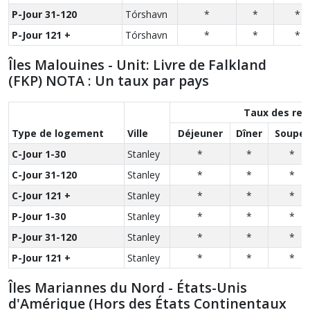
P-Jour 31-120
Tórshavn
*
*
*
P-Jour 121 +
Tórshavn
*
*
*
Îles Malouines - Unit: Livre de Falkland
(FKP) NOTA : Un taux par pays
Taux des rep
Type de logement
Ville
Déjeuner
Dîner
Souper
C-Jour 1-30
Stanley
*
*
*
C-Jour 31-120
Stanley
*
*
*
C-Jour 121 +
Stanley
*
*
*
P-Jour 1-30
Stanley
*
*
*
P-Jour 31-120
Stanley
*
*
*
P-Jour 121 +
Stanley
*
*
*
Îles Mariannes du Nord - États-Unis
d'Amérique (Hors des États Continentaux