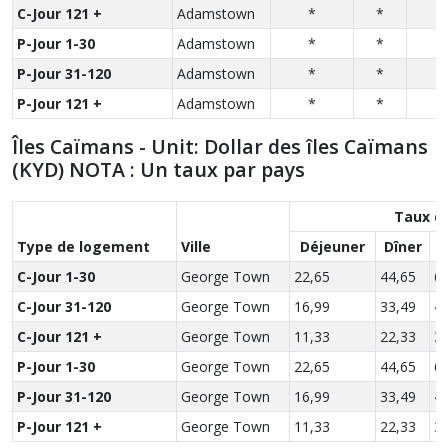
C-Jour 121 +
Adamstown
*
*
*
P-Jour 1-30
Adamstown
*
*
*
P-Jour 31-120
Adamstown
*
*
*
P-Jour 121 +
Adamstown
*
*
*
Îles Caïmans - Unit: Dollar des îles Caïmans
(KYD) NOTA : Un taux par pays
Taux d
Type de logement
Ville
Déjeuner
Dîner
S
C-Jour 1-30
George Town
22,65
44,65
6
C-Jour 31-120
George Town
16,99
33,49
4
C-Jour 121 +
George Town
11,33
22,33
3
P-Jour 1-30
George Town
22,65
44,65
6
P-Jour 31-120
George Town
16,99
33,49
4
P-Jour 121 +
George Town
11,33
22,33
3