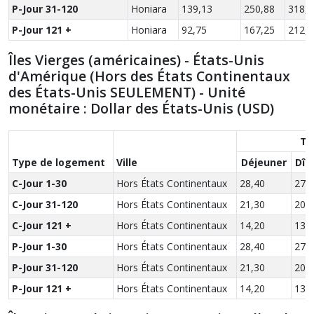
P-Jour 31-120
Honiara
139,13
250,88
318,0
P-Jour 121 +
Honiara
92,75
167,25
212,0
Îles Vierges (américaines) - États-Unis
d'Amérique (Hors des États Continentaux
des États-Unis SEULEMENT) - Unité
monétaire : Dollar des États-Unis (USD)
Ta
Type de logement
Ville
Déjeuner
Dîn
C-Jour 1-30
Hors États Continentaux
28,40
27,
C-Jour 31-120
Hors États Continentaux
21,30
20,
C-Jour 121 +
Hors États Continentaux
14,20
13,
P-Jour 1-30
Hors États Continentaux
28,40
27,
P-Jour 31-120
Hors États Continentaux
21,30
20,
P-Jour 121 +
Hors États Continentaux
14,20
13,