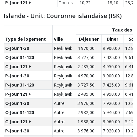
P-Jour 121 +
Toutes
10,72
18,10
23,76
Islande - Unit: Couronne islandaise (ISK)
Taux des r
Type de logement
Ville
Déjeuner
Dîner
Sou
C-Jour 1-30
Reykjavik
4 970,00
9 900,00
12 82
C-Jour 31-120
Reykjavik
3 727,50
7 425,00
9 615
C-Jour 121 +
Reykjavik
2 485,00
4 950,00
6 410
P-Jour 1-30
Reykjavik
4 970,00
9 900,00
12 82
P-Jour 31-120
Reykjavik
3 727,50
7 425,00
9 615
P-Jour 121 +
Reykjavik
2 485,00
4 950,00
6 410
C-Jour 1-30
Autre
3 976,00
7 920,00
10 25
C-Jour 31-120
Autre
2 982,00
5 940,00
7 692
C-Jour 121 +
Autre
1 988,00
3 960,00
5 128
P-Jour 1-30
Autre
3 976,00
7 920,00
10 25