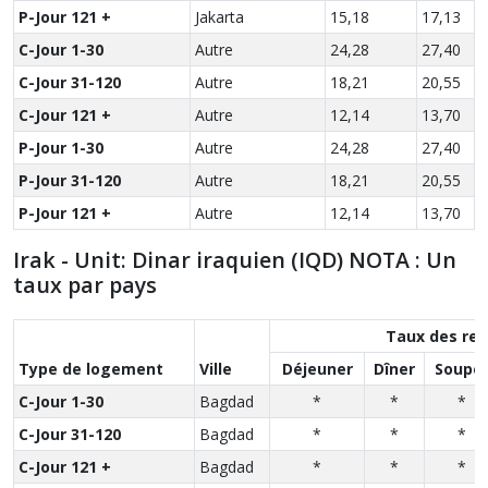
P-Jour 121 +
Jakarta
15,18
17,13
2
C-Jour 1-30
Autre
24,28
27,40
3
C-Jour 31-120
Autre
18,21
20,55
2
C-Jour 121 +
Autre
12,14
13,70
1
P-Jour 1-30
Autre
24,28
27,40
3
P-Jour 31-120
Autre
18,21
20,55
2
P-Jour 121 +
Autre
12,14
13,70
1
Irak - Unit: Dinar iraquien (IQD) NOTA : Un
taux par pays
Taux des re
Type de logement
Ville
Déjeuner
Dîner
Soupe
C-Jour 1-30
Bagdad
*
*
*
C-Jour 31-120
Bagdad
*
*
*
C-Jour 121 +
Bagdad
*
*
*