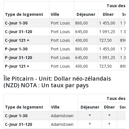
Taux des 
Type de logement
Ville
Déjeuner
Dîner
So
C-Jour 1-30
Port Louis
860,00
1 455,00
1 78
C-Jour 31-120
Port Louis
645,00
1 091,25
1 33
C-Jour 121 +
Port Louis
430,00
727,50
890,
P-Jour 1-30
Port Louis
860,00
1 455,00
1 78
P-Jour 31-120
Port Louis
645,00
1 091,25
1 33
P-Jour 121 +
Port Louis
430,00
727,50
890,
Île Pitcairn - Unit: Dollar néo-zélandais
(NZD) NOTA : Un taux par pays
Taux des 
Type de logement
Ville
Déjeuner
Dîner
Soup
C-Jour 1-30
Adamstown
*
*
*
C-Jour 31-120
Adamstown
*
*
*