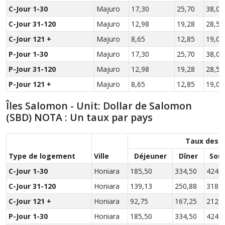
C-Jour 1-30
Majuro
17,30
25,70
38,00
C-Jour 31-120
Majuro
12,98
19,28
28,50
C-Jour 121 +
Majuro
8,65
12,85
19,00
P-Jour 1-30
Majuro
17,30
25,70
38,00
P-Jour 31-120
Majuro
12,98
19,28
28,50
P-Jour 121 +
Majuro
8,65
12,85
19,00
Îles Salomon - Unit: Dollar de Salomon
(SBD) NOTA : Un taux par pays
Taux des r
Type de logement
Ville
Déjeuner
Dîner
Sou
C-Jour 1-30
Honiara
185,50
334,50
424,0
C-Jour 31-120
Honiara
139,13
250,88
318,0
C-Jour 121 +
Honiara
92,75
167,25
212,0
P-Jour 1-30
Honiara
185,50
334,50
424,0