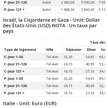
P-Jour 31-120
Autre
2 982,00
5 940,00
7 692
P-Jour 121 +
Autre
1 988,00
3 960,00
5 128
Israël, la Cisjordanie et Gaza - Unit: Dollar
des États-Unis (USD) NOTA : Un taux par
pays
Taux des 
Type de logement
Ville
Déjeuner
Dîner
Sou
C-Jour 1-30
Tel-Aviv
32,20
54,65
69,90
C-Jour 31-120
Tel-Aviv
24,15
40,99
52,43
C-Jour 121 +
Tel-Aviv
16,10
27,33
34,95
P-Jour 1-30
Tel-Aviv
32,20
54,65
69,90
P-Jour 31-120
Tel-Aviv
24,15
40,99
52,43
P-Jour 121 +
Tel-Aviv
16,10
27,33
34,95
Italie - Unit: Euro (EUR)