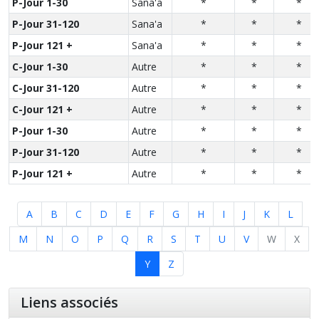
P-Jour 1-30
Sana'a
*
*
*
P-Jour 31-120
Sana'a
*
*
*
P-Jour 121 +
Sana'a
*
*
*
C-Jour 1-30
Autre
*
*
*
C-Jour 31-120
Autre
*
*
*
C-Jour 121 +
Autre
*
*
*
P-Jour 1-30
Autre
*
*
*
P-Jour 31-120
Autre
*
*
*
P-Jour 121 +
Autre
*
*
*
A
B
C
D
E
F
G
H
I
J
K
L
M
N
O
P
Q
R
S
T
U
V
W
X
Y
Z
Liens associés