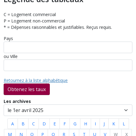
C = Logement commercial
P = Logement non-commercial
* = Dépenses raisonnables et justifiables. Reçus requis.
Pays
ou Ville
Retournez à la liste alphabétique
Obtenez les taux
Les archives
A
B
C
D
E
F
G
H
I
J
K
L
M
N
O
P
Q
R
S
T
U
V
W
X