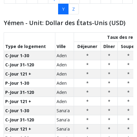
Y
Z
Yémen - Unit: Dollar des États-Unis (USD)
Taux des rep
Type de logement
Ville
Déjeuner
Dîner
Souper
C-Jour 1-30
Aden
*
*
*
C-Jour 31-120
Aden
*
*
*
C-Jour 121 +
Aden
*
*
*
P-Jour 1-30
Aden
*
*
*
P-Jour 31-120
Aden
*
*
*
P-Jour 121 +
Aden
*
*
*
C-Jour 1-30
Sana'a
*
*
*
C-Jour 31-120
Sana'a
*
*
*
C-Jour 121 +
Sana'a
*
*
*