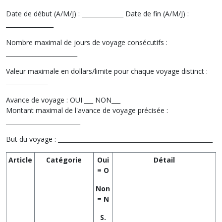
Date de début (A/M/J) : ______________ Date de fin (A/M/J) :
________________
Nombre maximal de jours de voyage consécutifs :
________________________
Valeur maximale en dollars/limite pour chaque voyage distinct :
______________
Avance de voyage : OUI ___ NON___
Montant maximal de l'avance de voyage précisée :
_________________________
But du voyage : ____________________________________________________
Article
Catégorie
Oui
Détail
= O
Non
= N
S.