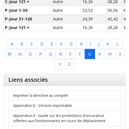
C-Jour 121 +
Autre
16,26
28,28
33
P-Jour 1-30
Autre
32,52
56,56
66
P-Jour 31-120
Autre
24,39
42,42
49
P-Jour 121 +
Autre
16,26
28,28
33
A
B
C
D
E
F
G
H
I
J
K
L
M
N
O
P
Q
R
S
T
U
V
W
X
Y
Z
Liens associés
Imprimer la directive au complet
Appendice D - Version imprimable
Appendice A - Guide sur les protections d'assurance
offertes aux fonctionnaires en cours de déplacement