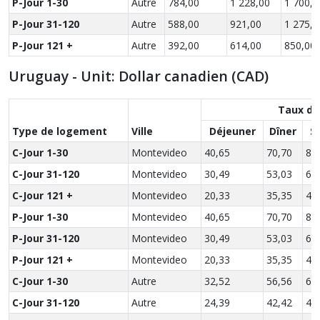
P-Jour 1-30
Autre
784,00
1 228,00
1 700,0
P-Jour 31-120
Autre
588,00
921,00
1 275,0
P-Jour 121 +
Autre
392,00
614,00
850,00
Uruguay - Unit: Dollar canadien (CAD)
Taux de
Type de logement
Ville
Déjeuner
Dîner
S
C-Jour 1-30
Montevideo
40,65
70,70
83
C-Jour 31-120
Montevideo
30,49
53,03
62
C-Jour 121 +
Montevideo
20,33
35,35
41
P-Jour 1-30
Montevideo
40,65
70,70
83
P-Jour 31-120
Montevideo
30,49
53,03
62
P-Jour 121 +
Montevideo
20,33
35,35
41
C-Jour 1-30
Autre
32,52
56,56
66
C-Jour 31-120
Autre
24,39
42,42
49