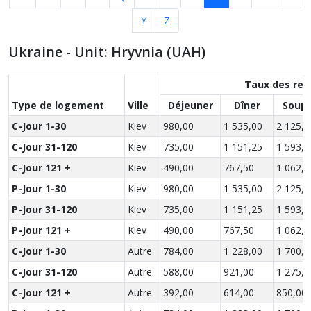
Y
Z
Ukraine - Unit: Hryvnia (UAH)
Taux des rep
Type de logement
Ville
Déjeuner
Dîner
Soup
C-Jour 1-30
Kiev
980,00
1 535,00
2 125,0
C-Jour 31-120
Kiev
735,00
1 151,25
1 593,7
C-Jour 121 +
Kiev
490,00
767,50
1 062,5
P-Jour 1-30
Kiev
980,00
1 535,00
2 125,0
P-Jour 31-120
Kiev
735,00
1 151,25
1 593,7
P-Jour 121 +
Kiev
490,00
767,50
1 062,5
C-Jour 1-30
Autre
784,00
1 228,00
1 700,0
C-Jour 31-120
Autre
588,00
921,00
1 275,0
C-Jour 121 +
Autre
392,00
614,00
850,00