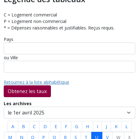
C = Logement commercial
P = Logement non-commercial
* = Dépenses raisonnables et justifiables. Reçus requis.
Pays
ou Ville
Retournez à la liste alphabétique
Obtenez les taux
Les archives
A
B
C
D
E
F
G
H
I
J
K
L
M
N
O
P
Q
R
S
T
U
V
W
X