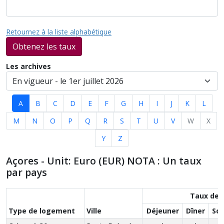
Retournez à la liste alphabétique
Obtenez les taux
Les archives
A
B
C
D
E
F
G
H
I
J
K
L
M
N
O
P
Q
R
S
T
U
V
W
X
Y
Z
Açores - Unit: Euro (EUR) NOTA : Un taux
par pays
Taux des
Type de logement
Ville
Déjeuner
Dîner
So