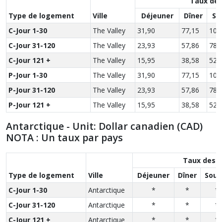
Taux des
Type de logement
Ville
Déjeuner
Dîner
So
C-Jour 1-30
The Valley
31,90
77,15
104
C-Jour 31-120
The Valley
23,93
57,86
78,
C-Jour 121 +
The Valley
15,95
38,58
52,
P-Jour 1-30
The Valley
31,90
77,15
104
P-Jour 31-120
The Valley
23,93
57,86
78,
P-Jour 121 +
The Valley
15,95
38,58
52,
Antarctique - Unit: Dollar canadien (CAD)
NOTA : Un taux par pays
Taux des r
Type de logement
Ville
Déjeuner
Dîner
Soup
C-Jour 1-30
Antarctique
*
*
*
C-Jour 31-120
Antarctique
*
*
*
C-Jour 121 +
Antarctique
*
*
*