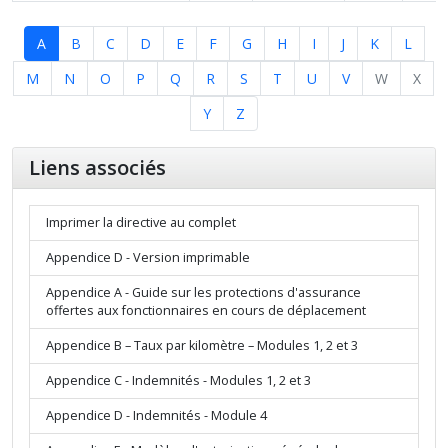
A
B
C
D
E
F
G
H
I
J
K
L
M
N
O
P
Q
R
S
T
U
V
W
X
Y
Z
Liens associés
Imprimer la directive au complet
Appendice D - Version imprimable
Appendice A - Guide sur les protections d'assurance
offertes aux fonctionnaires en cours de déplacement
Appendice B – Taux par kilomètre – Modules 1, 2 et 3
Appendice C - Indemnités - Modules 1, 2 et 3
Appendice D - Indemnités - Module 4