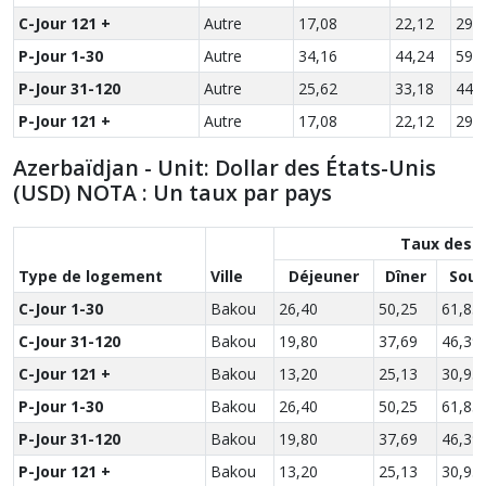
C-Jour 121 +
Autre
17,08
22,12
29,
P-Jour 1-30
Autre
34,16
44,24
59,
P-Jour 31-120
Autre
25,62
33,18
44,
P-Jour 121 +
Autre
17,08
22,12
29,
Azerbaïdjan - Unit: Dollar des États-Unis
(USD) NOTA : Un taux par pays
Taux des r
Type de logement
Ville
Déjeuner
Dîner
Soup
C-Jour 1-30
Bakou
26,40
50,25
61,85
C-Jour 31-120
Bakou
19,80
37,69
46,39
C-Jour 121 +
Bakou
13,20
25,13
30,93
P-Jour 1-30
Bakou
26,40
50,25
61,85
P-Jour 31-120
Bakou
19,80
37,69
46,39
P-Jour 121 +
Bakou
13,20
25,13
30,93