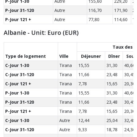
P-Jour 1-30
Autre
155,60
229,20
29
P-Jour 31-120
Autre
116,70
171,90
22
P-Jour 121 +
Autre
77,80
114,60
14
Albanie - Unit: Euro (EUR)
Taux des r
Type de logement
Ville
Déjeuner
Dîner
Soup
C-Jour 1-30
Tirana
15,55
31,30
40,60
C-Jour 31-120
Tirana
11,66
23,48
30,45
C-Jour 121 +
Tirana
7,78
15,65
20,30
P-Jour 1-30
Tirana
15,55
31,30
40,60
P-Jour 31-120
Tirana
11,66
23,48
30,45
P-Jour 121 +
Tirana
7,78
15,65
20,30
C-Jour 1-30
Autre
12,44
25,04
32,48
C-Jour 31-120
Autre
9,33
18,78
24,36