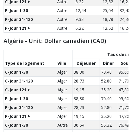
C-Jour 121 +
Autre
6,22
12,52
16,24
P-Jour 1-30
Autre
12,44
25,04
32,48
P-Jour 31-120
Autre
9,33
18,78
24,36
P-Jour 121 +
Autre
6,22
12,52
16,24
Algérie - Unit: Dollar canadien (CAD)
Taux des r
Type de logement
Ville
Déjeuner
Dîner
Soup
C-Jour 1-30
Alger
38,30
70,40
95,60
C-Jour 31-120
Alger
28,73
52,80
71,70
C-Jour 121 +
Alger
19,15
35,20
47,80
P-Jour 1-30
Alger
38,30
70,40
95,60
P-Jour 31-120
Alger
28,73
52,80
71,70
P-Jour 121 +
Alger
19,15
35,20
47,80
C-Jour 1-30
Autre
30,64
56,32
76,48