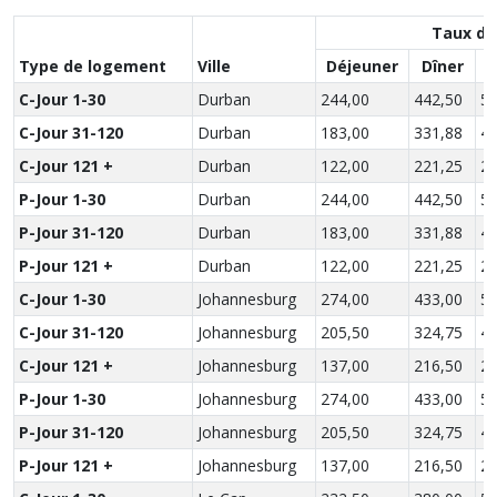
Taux de
Type de logement
Ville
Déjeuner
Dîner
S
C-Jour 1-30
Durban
244,00
442,50
59
C-Jour 31-120
Durban
183,00
331,88
44
C-Jour 121 +
Durban
122,00
221,25
29
P-Jour 1-30
Durban
244,00
442,50
59
P-Jour 31-120
Durban
183,00
331,88
44
P-Jour 121 +
Durban
122,00
221,25
29
C-Jour 1-30
Johannesburg
274,00
433,00
57
C-Jour 31-120
Johannesburg
205,50
324,75
43
C-Jour 121 +
Johannesburg
137,00
216,50
28
P-Jour 1-30
Johannesburg
274,00
433,00
57
P-Jour 31-120
Johannesburg
205,50
324,75
43
P-Jour 121 +
Johannesburg
137,00
216,50
28