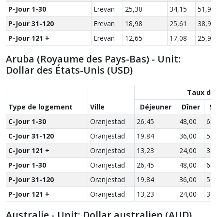
P-Jour 1-30
Erevan
25,30
34,15
51,90
P-Jour 31-120
Erevan
18,98
25,61
38,93
P-Jour 121 +
Erevan
12,65
17,08
25,95
Aruba (Royaume des Pays-Bas) - Unit:
Dollar des États-Unis (USD)
Taux de
Type de logement
Ville
Déjeuner
Dîner
S
C-Jour 1-30
Oranjestad
26,45
48,00
68,
C-Jour 31-120
Oranjestad
19,84
36,00
51,
C-Jour 121 +
Oranjestad
13,23
24,00
34,
P-Jour 1-30
Oranjestad
26,45
48,00
68,
P-Jour 31-120
Oranjestad
19,84
36,00
51,
P-Jour 121 +
Oranjestad
13,23
24,00
34,
Australie - Unit: Dollar australien (AUD)