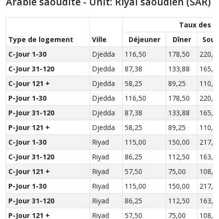
Arabie saoudite - Unit: Riyal saoudien (SAR)
Taux des r
Type de logement
Ville
Déjeuner
Dîner
Soup
C-Jour 1-30
Djedda
116,50
178,50
220,5
C-Jour 31-120
Djedda
87,38
133,88
165,3
C-Jour 121 +
Djedda
58,25
89,25
110,2
P-Jour 1-30
Djedda
116,50
178,50
220,5
P-Jour 31-120
Djedda
87,38
133,88
165,3
P-Jour 121 +
Djedda
58,25
89,25
110,2
C-Jour 1-30
Riyad
115,00
150,00
217,5
C-Jour 31-120
Riyad
86,25
112,50
163,1
C-Jour 121 +
Riyad
57,50
75,00
108,7
P-Jour 1-30
Riyad
115,00
150,00
217,5
P-Jour 31-120
Riyad
86,25
112,50
163,1
P-Jour 121 +
Riyad
57,50
75,00
108,7