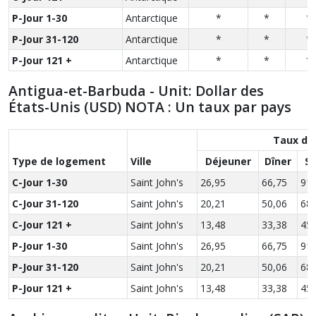
P-Jour 1-30
Antarctique
*
*
*
P-Jour 31-120
Antarctique
*
*
*
P-Jour 121 +
Antarctique
*
*
*
Antigua-et-Barbuda - Unit: Dollar des
États-Unis (USD) NOTA : Un taux par pays
Taux de
Type de logement
Ville
Déjeuner
Dîner
S
C-Jour 1-30
Saint John's
26,95
66,75
91,
C-Jour 31-120
Saint John's
20,21
50,06
68,
C-Jour 121 +
Saint John's
13,48
33,38
45,
P-Jour 1-30
Saint John's
26,95
66,75
91,
P-Jour 31-120
Saint John's
20,21
50,06
68,
P-Jour 121 +
Saint John's
13,48
33,38
45,