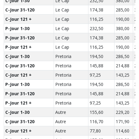
C-Jour 1-30
Le Cap
232,50
380,00
51
C-Jour 31-120
Le Cap
174,38
285,00
38
C-Jour 121 +
Le Cap
116,25
190,00
25
P-Jour 1-30
Le Cap
232,50
380,00
51
P-Jour 31-120
Le Cap
174,38
285,00
38
P-Jour 121 +
Le Cap
116,25
190,00
25
C-Jour 1-30
Pretoria
194,50
286,50
37
C-Jour 31-120
Pretoria
145,88
214,88
27
C-Jour 121 +
Pretoria
97,25
143,25
18
P-Jour 1-30
Pretoria
194,50
286,50
37
P-Jour 31-120
Pretoria
145,88
214,88
27
P-Jour 121 +
Pretoria
97,25
143,25
18
C-Jour 1-30
Autre
155,60
229,20
29
C-Jour 31-120
Autre
116,70
171,90
22
C-Jour 121 +
Autre
77,80
114,60
14