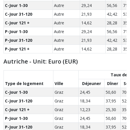
C-Jour 1-30
Autre
29,24
56,56
71,
C-Jour 31-120
Autre
21,93
42,42
53,
C-Jour 121 +
Autre
14,62
28,28
35,
P-Jour 1-30
Autre
29,24
56,56
71,
P-Jour 31-120
Autre
21,93
42,42
53,
P-Jour 121 +
Autre
14,62
28,28
35,
Autriche - Unit: Euro (EUR)
Taux des
Type de logement
Ville
Déjeuner
Dîner
So
C-Jour 1-30
Graz
24,45
50,60
70,
C-Jour 31-120
Graz
18,34
37,95
52,
C-Jour 121 +
Graz
12,23
25,30
35,
P-Jour 1-30
Graz
24,45
50,60
70,
P-Jour 31-120
Graz
18,34
37,95
52,