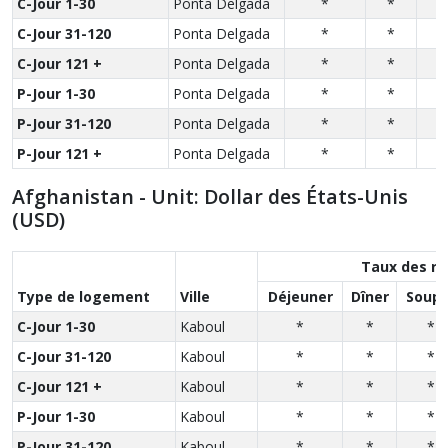
C-Jour 1-30
Ponta Delgada
*
*
C-Jour 31-120
Ponta Delgada
*
*
C-Jour 121 +
Ponta Delgada
*
*
P-Jour 1-30
Ponta Delgada
*
*
P-Jour 31-120
Ponta Delgada
*
*
P-Jour 121 +
Ponta Delgada
*
*
Afghanistan - Unit: Dollar des États-Unis
(USD)
Taux des r
Type de logement
Ville
Déjeuner
Dîner
Soupe
C-Jour 1-30
Kaboul
*
*
*
C-Jour 31-120
Kaboul
*
*
*
C-Jour 121 +
Kaboul
*
*
*
P-Jour 1-30
Kaboul
*
*
*
P-Jour 31-120
Kaboul
*
*
*