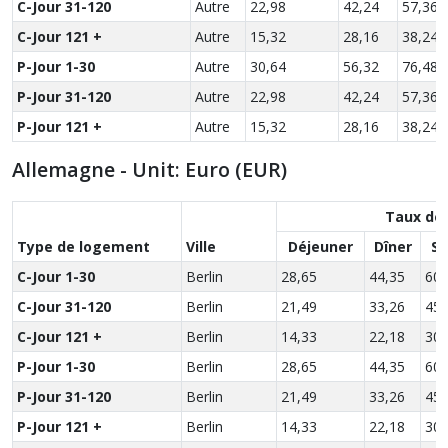
C-Jour 31-120
Autre
22,98
42,24
57,36
C-Jour 121 +
Autre
15,32
28,16
38,24
P-Jour 1-30
Autre
30,64
56,32
76,48
P-Jour 31-120
Autre
22,98
42,24
57,36
P-Jour 121 +
Autre
15,32
28,16
38,24
Allemagne - Unit: Euro (EUR)
Taux de
Type de logement
Ville
Déjeuner
Dîner
So
C-Jour 1-30
Berlin
28,65
44,35
60,
C-Jour 31-120
Berlin
21,49
33,26
45,
C-Jour 121 +
Berlin
14,33
22,18
30,
P-Jour 1-30
Berlin
28,65
44,35
60,
P-Jour 31-120
Berlin
21,49
33,26
45,
P-Jour 121 +
Berlin
14,33
22,18
30,