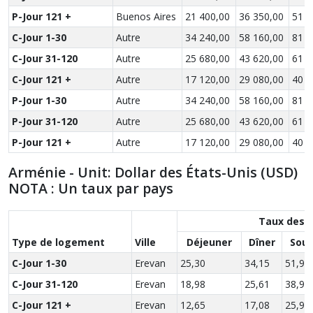
P-Jour 121 +
Buenos Aires
21 400,00
36 350,00
51 0
C-Jour 1-30
Autre
34 240,00
58 160,00
81 6
C-Jour 31-120
Autre
25 680,00
43 620,00
61 2
C-Jour 121 +
Autre
17 120,00
29 080,00
40 8
P-Jour 1-30
Autre
34 240,00
58 160,00
81 6
P-Jour 31-120
Autre
25 680,00
43 620,00
61 2
P-Jour 121 +
Autre
17 120,00
29 080,00
40 8
Arménie - Unit: Dollar des États-Unis (USD)
NOTA : Un taux par pays
Taux des 
Type de logement
Ville
Déjeuner
Dîner
Sou
C-Jour 1-30
Erevan
25,30
34,15
51,90
C-Jour 31-120
Erevan
18,98
25,61
38,93
C-Jour 121 +
Erevan
12,65
17,08
25,95