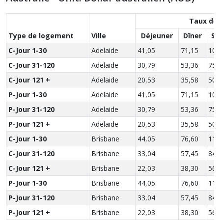
Taux des
Type de logement
Ville
Déjeuner
Dîner
So
C-Jour 1-30
Adelaide
41,05
71,15
101
C-Jour 31-120
Adelaide
30,79
53,36
75,
C-Jour 121 +
Adelaide
20,53
35,58
50,
P-Jour 1-30
Adelaide
41,05
71,15
101
P-Jour 31-120
Adelaide
30,79
53,36
75,
P-Jour 121 +
Adelaide
20,53
35,58
50,
C-Jour 1-30
Brisbane
44,05
76,60
112
C-Jour 31-120
Brisbane
33,04
57,45
84,
C-Jour 121 +
Brisbane
22,03
38,30
56,
P-Jour 1-30
Brisbane
44,05
76,60
112
P-Jour 31-120
Brisbane
33,04
57,45
84,
P-Jour 121 +
Brisbane
22,03
38,30
56,