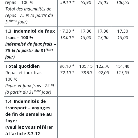
repas – 100 %
59,10 *
65,90
79,05
100,55
Total des indemnités de
repas - 75 % (à partir du
ième
31
jour)
1.3 Indemnité de faux
17,30 *
17,30
17,30
17,30
frais – 100 %
13,00
*
13,00
13,00
13,00
Indemnité de faux frais
–
ième
75 %
(à partir du 31
jour)
Total quotidien
96,10 *
105,15
122,70
151,40
Repas et faux frais –
72,10 *
78,90
92,05
113,55
100 %
Repas et faux frais - 75 %
ième
(à partir du 31
jour)
1.4 Indemnités de
transport – voyages
de fin de semaine au
foyer
(veuillez vous référer
à l'article 3.3.12