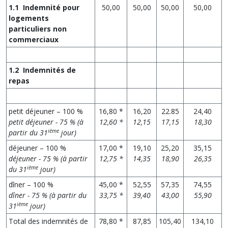
1.1 Indemnité pour
50,00
50,00
50,00
50,00
logements
particuliers non
commerciaux
1.2 Indemnités de
repas
petit déjeuner – 100 %
16,80 *
16,20
22.85
24,40
petit déjeuner - 75 % (à
12,60 *
12,15
17,15
18,30
ième
partir du 31
jour)
déjeuner – 100 %
17,00 *
19,10
25,20
35,15
déjeuner - 75 % (à partir
12,75 *
14,35
18,90
26,35
ième
du 31
jour)
dîner – 100 %
45,00 *
52,55
57,35
74,55
dîner - 75 % (à partir du
33,75 *
39,40
43,00
55,90
ième
31
jour)
Total des indemnités de
78,80 *
87,85
105,40
134,10